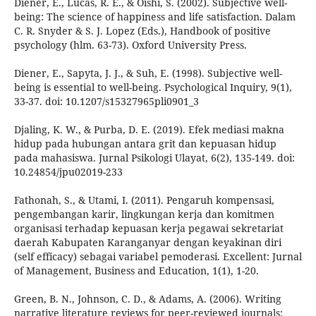
Diener, E., Lucas, R. E., & Oishi, S. (2002). Subjective well-
being: The science of happiness and life satisfaction. Dalam
C. R. Snyder & S. J. Lopez (Eds.), Handbook of positive
psychology (hlm. 63-73). Oxford University Press.
Diener, E., Sapyta, J. J., & Suh, E. (1998). Subjective well-
being is essential to well-being. Psychological Inquiry, 9(1),
33-37. doi: 10.1207/s15327965pli0901_3
Djaling, K. W., & Purba, D. E. (2019). Efek mediasi makna
hidup pada hubungan antara grit dan kepuasan hidup
pada mahasiswa. Jurnal Psikologi Ulayat, 6(2), 135-149. doi:
10.24854/jpu02019-233
Fathonah, S., & Utami, I. (2011). Pengaruh kompensasi,
pengembangan karir, lingkungan kerja dan komitmen
organisasi terhadap kepuasan kerja pegawai sekretariat
daerah Kabupaten Karanganyar dengan keyakinan diri
(self efficacy) sebagai variabel pemoderasi. Excellent: Jurnal
of Management, Business and Education, 1(1), 1-20.
Green, B. N., Johnson, C. D., & Adams, A. (2006). Writing
narrative literature reviews for peer-reviewed journals: