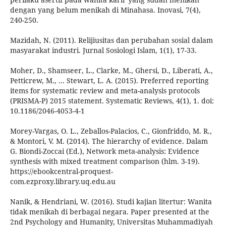
dengan yang belum menikah di Minahasa. Inovasi, 7(4),
240-250.
Mazidah, N. (2011). Relijiusitas dan perubahan sosial dalam
masyarakat industri. Jurnal Sosiologi Islam, 1(1), 17-33.
Moher, D., Shamseer, L., Clarke, M., Ghersi, D., Liberati, A.,
Petticrew, M., ... Stewart, L. A. (2015). Preferred reporting
items for systematic review and meta-analysis protocols
(PRISMA-P) 2015 statement. Systematic Reviews, 4(1), 1. doi:
10.1186/2046-4053-4-1
Morey-Vargas, O. L., Zeballos-Palacios, C., Gionfriddo, M. R.,
& Montori, V. M. (2014). The hierarchy of evidence. Dalam
G. Biondi-Zoccai (Ed.), Network meta-analysis: Evidence
synthesis with mixed treatment comparison (hlm. 3-19).
https://ebookcentral-proquest-
com.ezproxy.library.uq.edu.au
Nanik, & Hendriani, W. (2016). Studi kajian litertur: Wanita
tidak menikah di berbagai negara. Paper presented at the
2nd Psychology and Humanity, Universitas Muhammadiyah