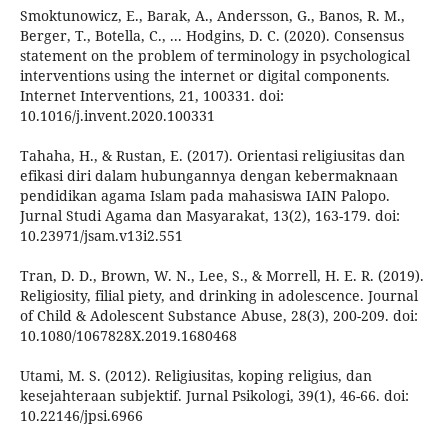
Smoktunowicz, E., Barak, A., Andersson, G., Banos, R. M.,
Berger, T., Botella, C., ... Hodgins, D. C. (2020). Consensus
statement on the problem of terminology in psychological
interventions using the internet or digital components.
Internet Interventions, 21, 100331. doi:
10.1016/j.invent.2020.100331
Tahaha, H., & Rustan, E. (2017). Orientasi religiusitas dan
efikasi diri dalam hubungannya dengan kebermaknaan
pendidikan agama Islam pada mahasiswa IAIN Palopo.
Jurnal Studi Agama dan Masyarakat, 13(2), 163-179. doi:
10.23971/jsam.v13i2.551
Tran, D. D., Brown, W. N., Lee, S., & Morrell, H. E. R. (2019).
Religiosity, filial piety, and drinking in adolescence. Journal
of Child & Adolescent Substance Abuse, 28(3), 200-209. doi:
10.1080/1067828X.2019.1680468
Utami, M. S. (2012). Religiusitas, koping religius, dan
kesejahteraan subjektif. Jurnal Psikologi, 39(1), 46-66. doi:
10.22146/jpsi.6966