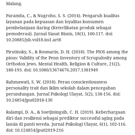
Malang.
Paramita, C., & Nugroho, S. S. (2014). Pengaruh kualitas
layanan pada kepuasan dan loyalitas konsumen
pembelanjaan daring (Keterlibatan produk sebagai
pemoderasi). Jurnal Siasat Bisnis, 18(1), 100-117. doi:
10.20885/jsb.vol18.iss1.art8
Pirutinsky, S., & Rosmarin, D. H. (2018). The PIOS among the
pious: Validity of the Penn Inventory of Scrupulosity among
Orthodox Jews. Mental Health, Religion & Culture, 21(2),
180-193. doi: 10.1080/13674676.2017.1381949
Rahmawati, S. W. (2018). Peran conscientiousness
personality trait dan iklim sekolah dalam pencegahan
perundungan. Jurnal Psikologi Ulayat, 5(2), 138-156. doi:
10.24854/jpu02018-130
Ralampi, D. A., & Soetjiningsih, C. H. (2019). Keberhargaan
diri dan resiliensi sebagai prediktor successful aging pada
lansia di panti wreda. Jurnal Psikologi Ulayat, 6(1), 102-116.
doi: 10.124854/jpu02019-216