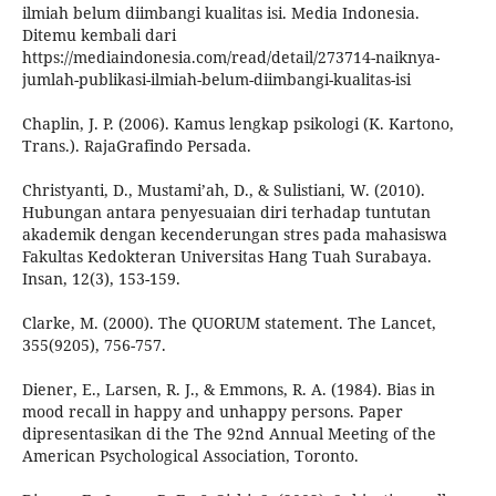
ilmiah belum diimbangi kualitas isi. Media Indonesia.
Ditemu kembali dari
https://mediaindonesia.com/read/detail/273714-naiknya-
jumlah-publikasi-ilmiah-belum-diimbangi-kualitas-isi
Chaplin, J. P. (2006). Kamus lengkap psikologi (K. Kartono,
Trans.). RajaGrafindo Persada.
Christyanti, D., Mustami’ah, D., & Sulistiani, W. (2010).
Hubungan antara penyesuaian diri terhadap tuntutan
akademik dengan kecenderungan stres pada mahasiswa
Fakultas Kedokteran Universitas Hang Tuah Surabaya.
Insan, 12(3), 153-159.
Clarke, M. (2000). The QUORUM statement. The Lancet,
355(9205), 756-757.
Diener, E., Larsen, R. J., & Emmons, R. A. (1984). Bias in
mood recall in happy and unhappy persons. Paper
dipresentasikan di the The 92nd Annual Meeting of the
American Psychological Association, Toronto.