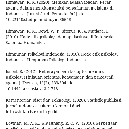
Himawan, K. K. (2020). Menikah adalah ibadah: Peran
agama dalam mengkonstruksi pengalaman melajang di
Indonesia. Jurnal Studi Pemuda, 9(2). doi:
10.22146/studipemudaugm.56548
Himawan, K. K., Dewi, W. P., Sitorus, K., & Mutiara, E.
(2016). Kode etik psikologi dan aplikasinya di Indonesia.
Salemba Humanika.
Himpunan Psikologi Indonesia. (2010). Kode etik psikologi
Indonesia. Himpunan Psikologi Indonesia.
Ismail, R. (2012). Keberagamaan koruptor menurut
psikologi (Tinjauan orientasi keagamaan dan psikografi
agama). Esensia, 13(2), 289-304. doi:
10.14421/esensia.v13i2.743
Kementerian Riset dan Teknologi. (2020). Statistik publikasi
jurnal Indonesia. Ditemu kembali dari
http://sinta.ristekbrin.go.id
Lovihan, M. A. K., & Kaunang, R. O. W. (2010). Perbedaan
perilaku asertif pada wanita karir yang sudah menikah