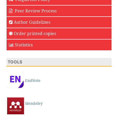
Peer Review Process
Author Guidelines
Order printed copies
Statistics
TOOLS
EndNote
Mendeley