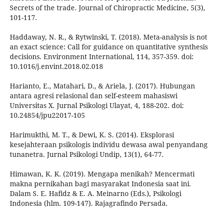
Secrets of the trade. Journal of Chiropractic Medicine, 5(3),
101-117.
Haddaway, N. R., & Rytwinski, T. (2018). Meta-analysis is not
an exact science: Call for guidance on quantitative synthesis
decisions. Environment International, 114, 357-359. doi:
10.1016/j.envint.2018.02.018
Harianto, E., Matahari, D., & Ariela, J. (2017). Hubungan
antara agresi relasional dan self-esteem mahasiswi
Universitas X. Jurnal Psikologi Ulayat, 4, 188-202. doi:
10.24854/jpu22017-105
Harimukthi, M. T., & Dewi, K. S. (2014). Eksplorasi
kesejahteraan psikologis individu dewasa awal penyandang
tunanetra. Jurnal Psikologi Undip, 13(1), 64-77.
Himawan, K. K. (2019). Mengapa menikah? Mencermati
makna pernikahan bagi masyarakat Indonesia saat ini.
Dalam S. E. Hafidz & E. A. Meinarno (Eds.), Psikologi
Indonesia (hlm. 109-147). Rajagrafindo Persada.