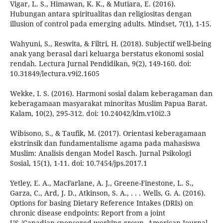
Vigar, L. S., Himawan, K. K., & Mutiara, E. (2016).
Hubungan antara spiritualitas dan religiositas dengan
illusion of control pada emerging adults. Mindset, 7(1), 1-15.
Wahyuni, S., Reswita, & Filtri, H. (2018). Subjectif well-being
anak yang berasal dari keluarga berstatus ekonomi sosial
rendah. Lectura Jurnal Pendidikan, 9(2), 149-160. doi:
10.31849/lectura.v9i2.1605
Wekke, I. S. (2016). Harmoni sosial dalam keberagaman dan
keberagamaan masyarakat minoritas Muslim Papua Barat.
Kalam, 10(2), 295-312. doi: 10.24042/klm.v10i2.3
Wibisono, S., & Taufik, M. (2017). Orientasi keberagamaan
ekstrinsik dan fundamentalisme agama pada mahasiswa
Muslim: Analisis dengan Model Rasch. Jurnal Psikologi
Sosial, 15(1), 1-11. doi: 10.7454/jps.2017.1
Yetley, E. A., MacFarlane, A. J., Greene-Finestone, L. S.,
Garza, C., Ard, J. D., Atkinson, S. A., . . . Wells, G. A. (2016).
Options for basing Dietary Reference Intakes (DRIs) on
chronic disease endpoints: Report from a joint
US-/Canadian-sponsored working group. American Journal