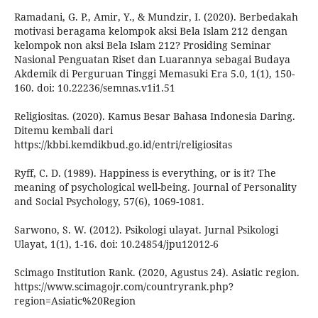
Ramadani, G. P., Amir, Y., & Mundzir, I. (2020). Berbedakah
motivasi beragama kelompok aksi Bela Islam 212 dengan
kelompok non aksi Bela Islam 212? Prosiding Seminar
Nasional Penguatan Riset dan Luarannya sebagai Budaya
Akdemik di Perguruan Tinggi Memasuki Era 5.0, 1(1), 150-
160. doi: 10.22236/semnas.v1i1.51
Religiositas. (2020). Kamus Besar Bahasa Indonesia Daring.
Ditemu kembali dari
https://kbbi.kemdikbud.go.id/entri/religiositas
Ryff, C. D. (1989). Happiness is everything, or is it? The
meaning of psychological well-being. Journal of Personality
and Social Psychology, 57(6), 1069-1081.
Sarwono, S. W. (2012). Psikologi ulayat. Jurnal Psikologi
Ulayat, 1(1), 1-16. doi: 10.24854/jpu12012-6
Scimago Institution Rank. (2020, Agustus 24). Asiatic region.
https://www.scimagojr.com/countryrank.php?
region=Asiatic%20Region