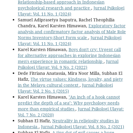
Relationship-based approach in Indonesian
psychological research and practice
,
Jurnal Psikologi
Ulayat: Vol. 11 No. 1 (2024)
Samuel Adiprasetya Isaputra, Rachel Theophilia
Chandra, Karel Karsten Himawan,
Exploratory factor
analysis and confirmatory factor analysis of Male Role
Norms Inventory-Short Form scale
,
Jurnal Psikologi
Ulayat: Vol. 11 No. 1 (2024)
Karel Karsten Himawan,
Boys don't cry: Urgent call
for alternative approaches in exploring Indonesian
men's experience in romantic relationship
,
Jurnal
Psikologi Ulayat: Vol. 9 No. 2 (2022)
Dede Fitriana Anatassia, Mira Noor Milla, Subhan El
Hafiz,
The virtue values: Kindness, loyalty, and piety
in the Melayu cultural context
,
Jurnal Psikologi
Ulayat: Vol. 2 No. 1 (2015)
Karel Karsten Himawan,
"An inch of a hook cannot
predict the depth of a sea": Why psychology needs
more than empirical studies
,
Jurnal Psikologi Ulayat:
Vol. 7 No. 2 (2020)
Subhan El Hafiz,
Neutrality in religiosity studies in
Indonesia
,
Jurnal Psikologi Ulayat: Vol. 8 No. 2 (2021)
Subhan El Hafiz,
A tiny dot of evil causes a huge