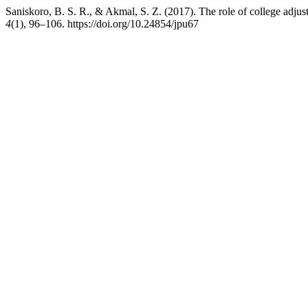
Saniskoro, B. S. R., & Akmal, S. Z. (2017). The role of college adjus
4
(1), 96–106. https://doi.org/10.24854/jpu67