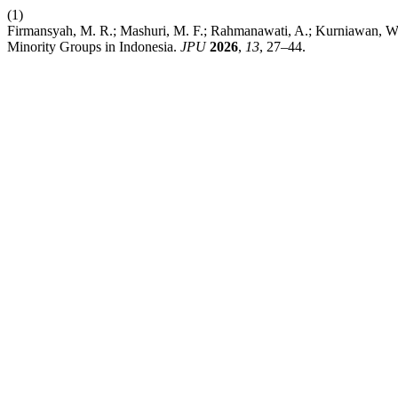
(1)
Firmansyah, M. R.; Mashuri, M. F.; Rahmanawati, A.; Kurniawan, W.
Minority Groups in Indonesia.
JPU
2026
,
13
, 27–44.