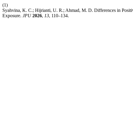
(1)
Syahvina, K. C.; Hijrianti, U. R.; Ahmad, M. D. Differences in Pos
Exposure.
JPU
2026
,
13
, 110–134.